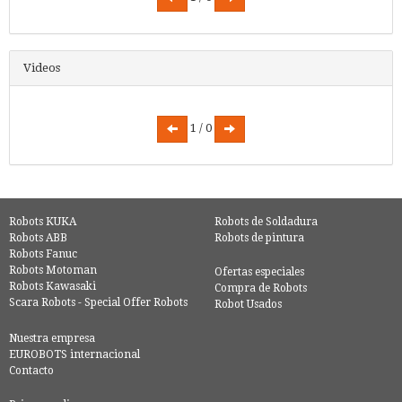
Videos
1 / 0
Robots KUKA
Robots de Soldadura
Robots ABB
Robots de pintura
Robots Fanuc
Robots Motoman
Ofertas especiales
Robots Kawasaki
Compra de Robots
Scara Robots - Special Offer Robots
Robot Usados
Nuestra empresa
EUROBOTS internacional
Contacto