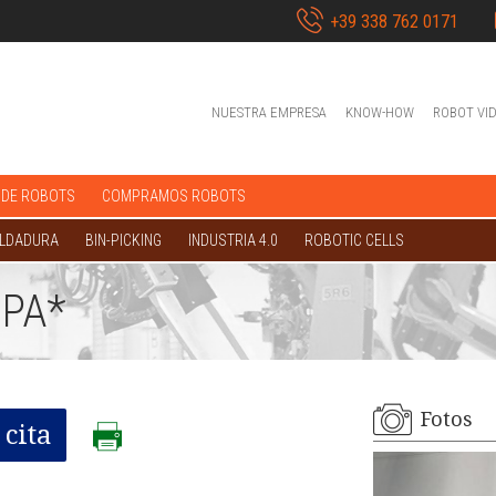
+39 338 762 0171
NUESTRA EMPRESA
KNOW-HOW
ROBOT VI
 DE ROBOTS
COMPRAMOS ROBOTS
OLDADURA
BIN-PICKING
INDUSTRIA 4.0
ROBOTIC CELLS
 PA*
Fotos
cita