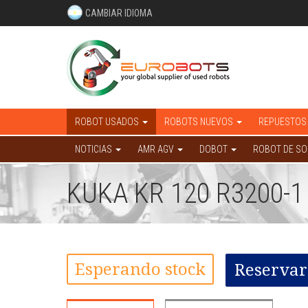
CAMBIAR IDIOMA
ROBOT USADOS
ROBOTS NUEVOS
REPUESTOS
NOTICIAS
AMR AGV
DOBOT
ROBOT DE S
KUKA KR 120 R3200-1
Esperando stock
Reservar 