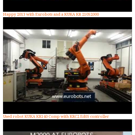
Happy 2013 with Eurobots and a KUKA KR 210S2000
Used robot KUKA KR140 Comp with KRC2 Ed05 controller