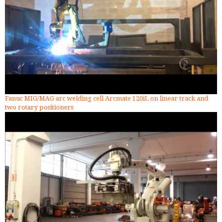
Fanuc MIG/MAG arc welding cell Arcmate 120iL on linear track and
two rotary positioners