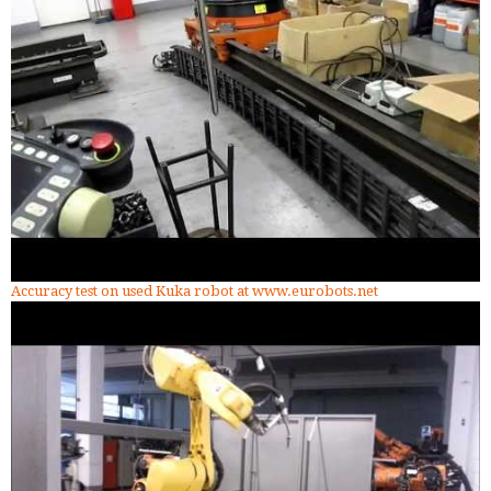
Accuracy test on used Kuka robot at www.eurobots.net