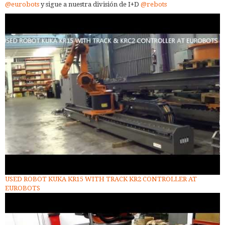
@eurobots
y sigue a nuestra división de I+D
@rebots
USED ROBOT KUKA KR15 WITH TRACK KR2 CONTROLLER AT
EUROBOTS