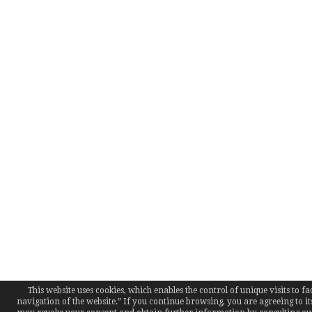
This website uses cookies, which enables the control of unique visits to fac
navigation of the website.” If you continue browsing, you are agreeing to it