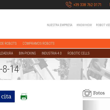
+39 338 762 0171
NUESTRA EMPRESA
KNOW-HOW
ROBOT VI
 DE ROBOTS
COMPRAMOS ROBOTS
OLDADURA
BIN-PICKING
INDUSTRIA 4.0
ROBOTIC CELLS
-8-14
Fotos
cita