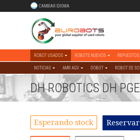
CAMBIAR IDIOMA
ROBOT USADOS
ROBOTS NUEVOS
REPUESTOS
NOTICIAS
AMR AGV
DOBOT
ROBOT DE S
DH ROBOTICS DH PGE
Esperando stock
Reservar 