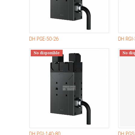
DH PGE-50-26
DH RGI-
No disponible
No dis
DH PGI-140-80
DH PGS