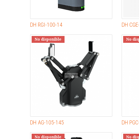
DH RGI-100-14
DH CGE
No disponible
No dis
DH AG-105-145
DH PGC
No disponible
No dis