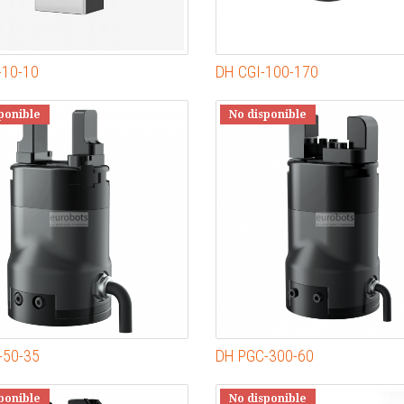
-10-10
DH CGI-100-170
ponible
No disponible
-50-35
DH PGC-300-60
ponible
No disponible