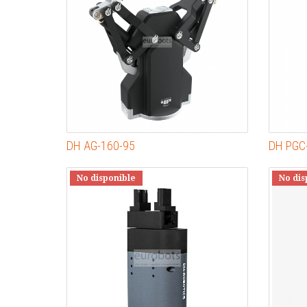
DH AG-160-95
DH PGC
No disponible
No dis