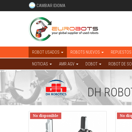
CAMBIAR IDIOMA
ROBOT USADOS
ROBOTS NUEVOS
REPUESTOS
NOTICIAS
AMR AGV
DOBOT
ROBOT DE S
DH ROBO
No disponible
No dis