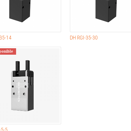
35-14
DH RGI-35-30
ponible
-5-5