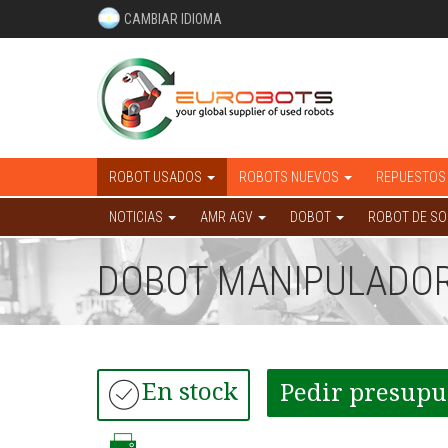
CAMBIAR IDIOMA
ROBOT USADOS
ROBOTS NUEVOS
REPUESTOS
NOTICIAS
AMR AGV
DOBOT
ROBOT DE S
DOBOT MANIPULADOR
En stock
Pedir presupu