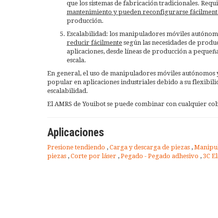
que los sistemas de fabricación tradicionales. Req
mantenimiento y pueden reconfigurarse fácilment
producción.
Escalabilidad: los manipuladores móviles autónom
reducir fácilmente
según las necesidades de produ
aplicaciones, desde líneas de producción a pequeña 
escala.
En general, el uso de manipuladores móviles autónomos 
popular en aplicaciones industriales debido a su flexibili
escalabilidad.
El AMRS de Youibot se puede combinar con cualquier cobot
Aplicaciones
Presione tendiendo
,
Carga y descarga de piezas
,
Manipul
piezas
,
Corte por láser
,
Pegado - Pegado adhesivo
,
3C E