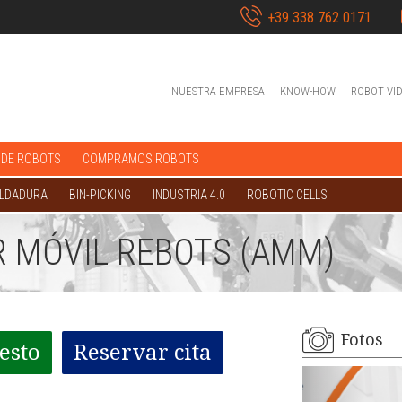
+39 338 762 0171
NUESTRA EMPRESA
KNOW-HOW
ROBOT VI
 DE ROBOTS
COMPRAMOS ROBOTS
OLDADURA
BIN-PICKING
INDUSTRIA 4.0
ROBOTIC CELLS
 MÓVIL REBOTS (AMM)
Fotos
esto
Reservar cita