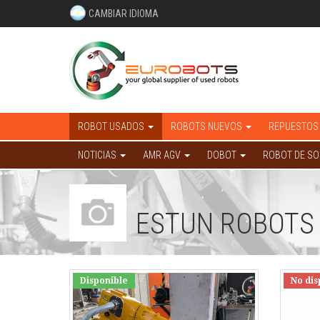
CAMBIAR IDIOMA
ROBOT USADOS
ROBOTS NUEVOS
REPUESTOS
NOTICIAS
AMR AGV
DOBOT
ROBOT DE S
ESTUN ROBOTS
Disponible
No dis