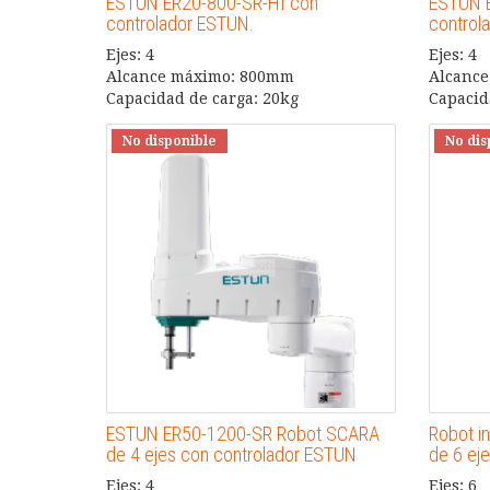
ESTUN ER20-800-SR-HI con
ESTUN 
controlador ESTUN.
control
Ejes: 4
Ejes: 4
Alcance máximo: 800mm
Alcanc
Capacidad de carga: 20kg
Capacid
No disponible
No dis
ESTUN ER50-1200-SR Robot SCARA
Robot i
de 4 ejes con controlador ESTUN
de 6 ej
Ejes: 4
Ejes: 6