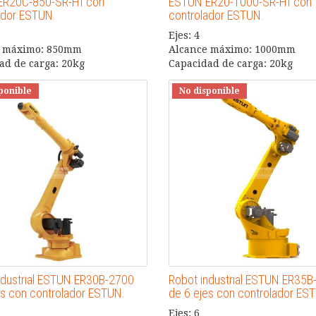
ER20C-850-SR-HI con
ESTUN ER20-1000-SR-HI con
ador ESTUN.
controlador ESTUN.
Ejes: 4
e máximo: 850mm
Alcance máximo: 1000mm
ad de carga: 20kg
Capacidad de carga: 20kg
ponible
No disponible
ndustrial ESTUN ER30B-2700
Robot industrial ESTUN ER35B
es con controlador ESTUN.
de 6 ejes con controlador ES
Ejes: 6