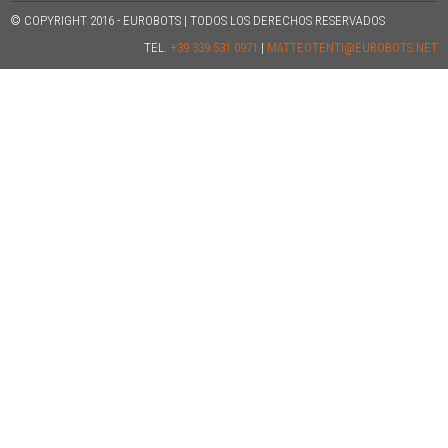
© COPYRIGHT 2016 - EUROBOTS | TODOS LOS DERECHOS RESERVADOS
TEL.
+39 339 531 0971
|
MATTEOTENTI@EUROBOTS.NET