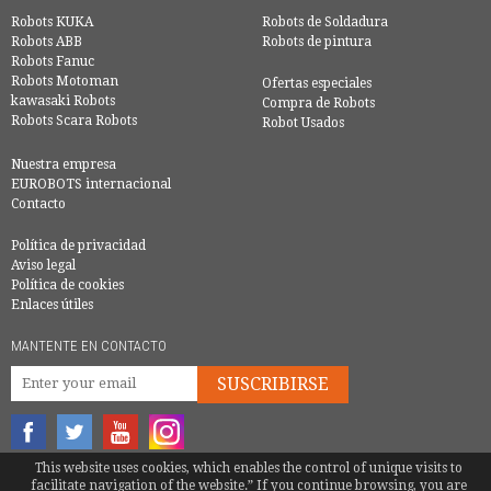
Robots KUKA
Robots de Soldadura
Robots ABB
Robots de pintura
Robots Fanuc
Robots Motoman
Ofertas especiales
kawasaki Robots
Compra de Robots
Robots Scara Robots
Robot Usados
Nuestra empresa
EUROBOTS internacional
Contacto
Política de privacidad
Aviso legal
Política de cookies
Enlaces útiles
MANTENTE EN CONTACTO
SUSCRIBIRSE
This website uses cookies, which enables the control of unique visits to
© COPYRIGHT 2016 - EUROBOTS | TODOS LOS DERECHOS RESERVADOS
facilitate navigation of the website.” If you continue browsing, you are