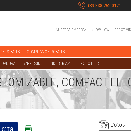
+39 338 762 0171
NUESTRA EMPRESA
KNOW-HOW
ROBOT VI
 DE ROBOTS
COMPRAMOS ROBOTS
OLDADURA
BIN-PICKING
INDUSTRIA 4.0
ROBOTIC CELLS
STOMIZABLE, COMPACT ELE
Fotos
cita