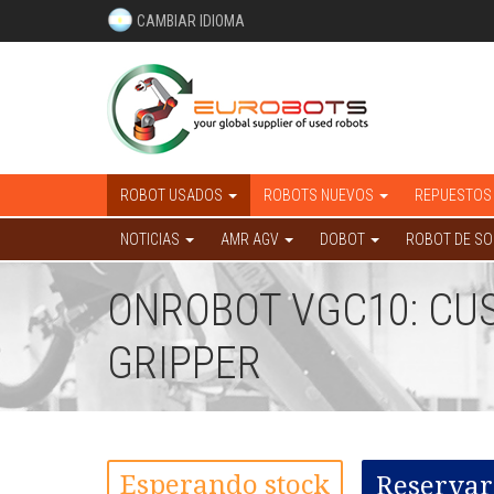
CAMBIAR IDIOMA
ROBOT USADOS
ROBOTS NUEVOS
REPUESTOS
NOTICIAS
AMR AGV
DOBOT
ROBOT DE S
ONROBOT VGC10: CU
GRIPPER
Esperando stock
Reservar 