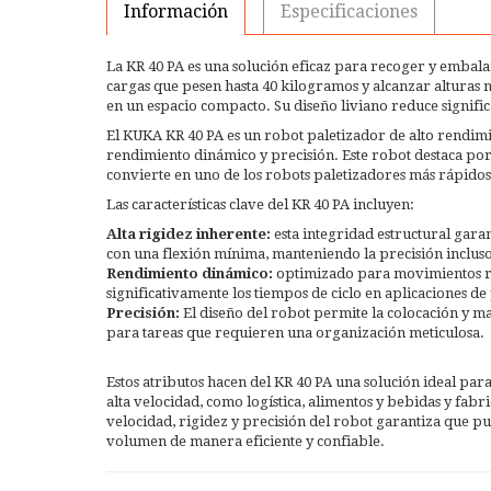
Información
Especificaciones
La KR 40 PA es una solución eficaz para recoger y embal
cargas que pesen hasta 40 kilogramos y alcanzar alturas n
en un espacio compacto. Su diseño liviano reduce signific
El KUKA KR 40 PA es un robot paletizador de alto rendim
rendimiento dinámico y precisión. Este robot destaca por 
convierte en uno de los robots paletizadores más rápidos
Las características clave del KR 40 PA incluyen:
Alta rigidez inherente:
esta integridad estructural gara
con una flexión mínima, manteniendo la precisión incluso 
Rendimiento dinámico:
optimizado para movimientos rá
significativamente los tiempos de ciclo en aplicaciones d
Precisión:
El diseño del robot permite la colocación y ma
para tareas que requieren una organización meticulosa.
Estos atributos hacen del KR 40 PA una solución ideal par
alta velocidad, como logística, alimentos y bebidas y fa
velocidad, rigidez y precisión del robot garantiza que p
volumen de manera eficiente y confiable.