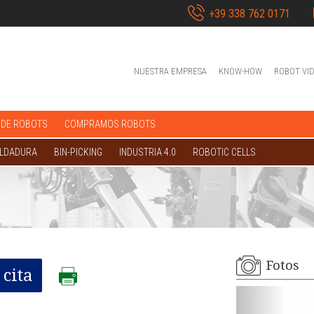
+39 338 762 0171
NUESTRA EMPRESA
KNOW-HOW
ROBOT VI
 DE ROBOTS
COMPRAMOS ROBOTS
OLDADURA
BIN-PICKING
INDUSTRIA 4.0
ROBOTIC CELLS
Fotos
cita