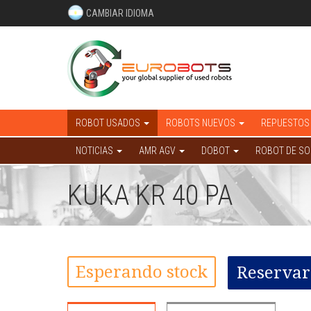
CAMBIAR IDIOMA
ROBOT USADOS
ROBOTS NUEVOS
REPUESTOS
NOTICIAS
AMR AGV
DOBOT
ROBOT DE S
KUKA KR 40 PA
Esperando stock
Reservar 