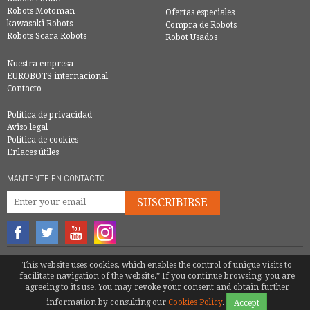
Robots Motoman
Ofertas especiales
kawasaki Robots
Compra de Robots
Robots Scara Robots
Robot Usados
Nuestra empresa
EUROBOTS internacional
Contacto
Política de privacidad
Aviso legal
Política de cookies
Enlaces útiles
MANTENTE EN CONTACTO
SUSCRIBIRSE
© COPYRIGHT 2016 - EUROBOTS | TODOS LOS DERECHOS RESERVADOS
This website uses cookies, which enables the control of unique visits to
facilitate navigation of the website.” If you continue browsing, you are
TEL.
+39 339 531 0971
|
MATTEOTENTI@EUROBOTS.NET
agreeing to its use. You may revoke your consent and obtain further
information by consulting our
Cookies Policy
.
Accept