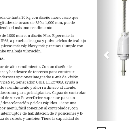
sada de hasta 20 kg con diseño monocasco que
itudes de brazo de 850 a 1,000 mm, puede
reciendo el máximo rendimiento
 de 1000 mm con diseño Max-E permite la
IP65, a prueba de agua y polvo, ciclos de trabajo
n piezas más rápidas y más precisas, Cumple con
mite una baja vibración.
0A.
ador de alto rendimiento. Con un diseño de
tware y hardware de terceros para construir
oderosas opciones integradas (Guía de Visión,
DeviceNet, Generador GUI). El RC700A ayuda a
lo / rendimiento y ahorra dinero al cliente.
ados como para principiantes. Capaz de controlar
ntrol de servo PowerDrive superior para un
 desaceleración y ciclos rápidos. Tiene una
por menú, fácil conexión al controlador, con
interruptor de habilitación de 3 posiciones y E-
za de robots y también Tiene la capacidad de