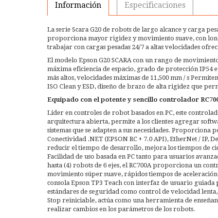
Información
Especificaciones
La serie Scara G20 de robots de largo alcance y carga pe
proporciona mayor rigidez y movimiento suave, con long
trabajar con cargas pesadas 24/7 a altas velocidades of
El modelo Epson G20 SCARA con un rango de movimiento
máxima eficiencia de espacio, grado de protección IP54 e 
más altos, velocidades máximas de 11,500 mm / s Permite
ISO Clean y ESD, diseño de brazo de alta rigidez que per
Equipado con el potente y sencillo controlador RC70
Líder en controles de robot basados ​​en PC, este control
arquitectura abierta, permite a los clientes agregar sof
sistemas que se adapten a sus necesidades. Proporciona p
Conectividad .NET (EPSON RC + 7.0 API), EtherNet / IP, 
reducir el tiempo de desarrollo, mejora los tiempos de cic
Facilidad de uso basada en PC tanto para usuarios avanz
hasta (4) robots de 6 ejes, el RC700A proporciona un co
movimiento súper suave, rápidos tiempos de aceleración /
consola Epson TP3 Teach con interfaz de usuario guiada 
estándares de seguridad como control de velocidad lenta, 
Stop reiniciable, actúa como una herramienta de enseñan
realizar cambios en los parámetros de los robots.