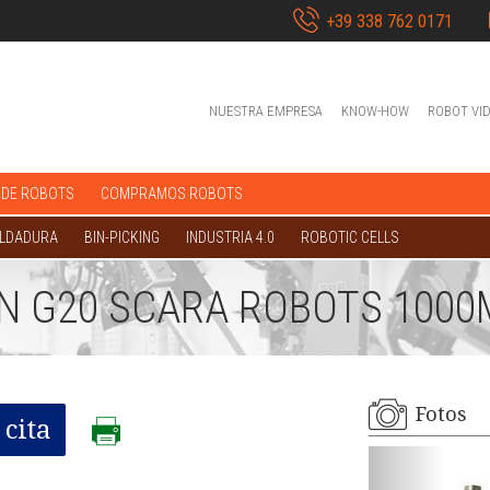
+39 338 762 0171
NUESTRA EMPRESA
KNOW-HOW
ROBOT VI
 DE ROBOTS
COMPRAMOS ROBOTS
OLDADURA
BIN-PICKING
INDUSTRIA 4.0
ROBOTIC CELLS
N G20 SCARA ROBOTS 100
Fotos
cita