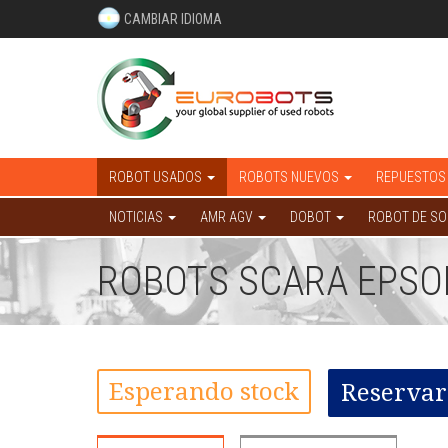
CAMBIAR IDIOMA
ROBOT USADOS
ROBOTS NUEVOS
REPUESTOS
NOTICIAS
AMR AGV
DOBOT
ROBOT DE S
ROBOTS SCARA EPSO
Esperando stock
Reservar 