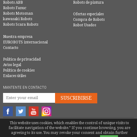
Robots ABB
Robots de pintura
Robots Fanuc
Robots Motoman
Ofertas especiales
kawasaki Robots
Compra de Robots
Robots Scara Robots
Robot Usados
Nuestra empresa
EUROBOTS internacional
Contacto
Política de privacidad
Aviso legal
Política de cookies
Enlaces útiles
MANTENTE EN CONTACTO
SUSCRIBIRSE
This website uses cookies, which enables the control of unique visits to
© COPYRIGHT 2016 - EUROBOTS | TODOS LOS DERECHOS RESERVADOS
facilitate navigation of the website.” If you continue browsing, you are
TEL.
+39 339 531 0971
|
MATTEOTENTI@EUROBOTS.NET
agreeing to its use. You may revoke your consent and obtain further