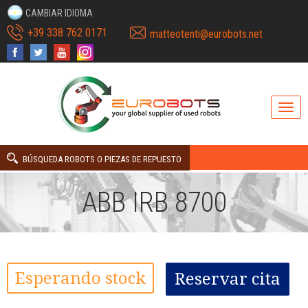
CAMBIAR IDIOMA
+39 338 762 0171
matteotenti@eurobots.net
BÚSQUEDA ROBOTS O PIEZAS DE REPUESTO
ABB IRB 8700
Esperando stock
Reservar cita