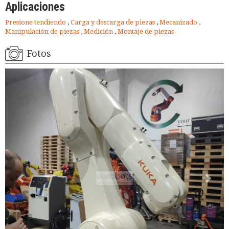
Aplicaciones
Presione tendiendo
,
Carga y descarga de piezas
,
Mecanizado
,
Manipulación de piezas
,
Medición
,
Montaje de piezas
Fotos