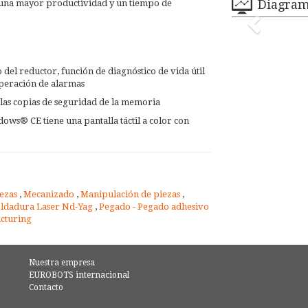
Diagra
una mayor productividad y un tiempo de
 del reductor, función de diagnóstico de vida útil
peración de alarmas
 las copias de seguridad de la memoria
ws® CE tiene una pantalla táctil a color con
iezas
,
Mecanizado
,
Manipulación de piezas
,
ldadura Laser Nd-Yag
,
Pegado - Pegado adhesivo
cturing
Nuestra empresa
EUROBOTS internacional
Contacto