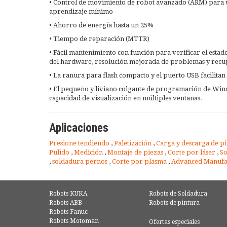
• Control de movimiento de robot avanzado (ARM) para 
aprendizaje mínimo
• Ahorro de energía hasta un 25%
• Tiempo de reparación (MTTR)
• Fácil mantenimiento con función para verificar el estado
del hardware, resolución mejorada de problemas y recu
• La ranura para flash compacto y el puerto USB facilitan
• El pequeño y liviano colgante de programación de Windo
capacidad de visualización en múltiples ventanas.
Aplicaciones
Presione tendiendo
,
Paletización
,
Carga y descarga de p
Pulido
,
Medición
,
Montaje de piezas
,
Corte por láser
,
So
,
soldadura pernos
,
Corte por plasma
,
Advanced Manufa
Robots KUKA
Robots de Soldadura
Robots ABB
Robots de pintura
Robots Fanuc
Robots Motoman
Ofertas especiales