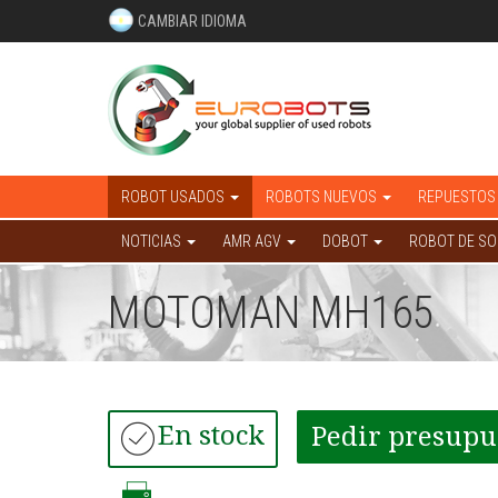
CAMBIAR IDIOMA
ROBOT USADOS
ROBOTS NUEVOS
REPUESTOS
NOTICIAS
AMR AGV
DOBOT
ROBOT DE S
MOTOMAN MH165
En stock
Pedir presupu