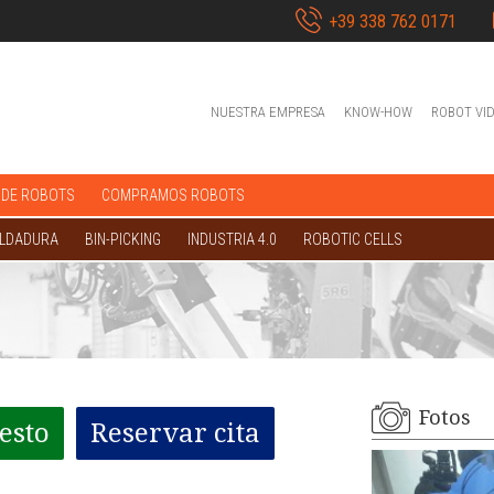
+39 338 762 0171
NUESTRA EMPRESA
KNOW-HOW
ROBOT VI
 DE ROBOTS
COMPRAMOS ROBOTS
OLDADURA
BIN-PICKING
INDUSTRIA 4.0
ROBOTIC CELLS
Fotos
esto
Reservar cita